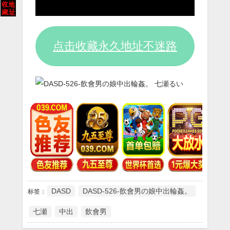
点击收藏永久地址不迷路
DASD
DASD-526-飲會男の娘中出輪姦。
标签：
七瀬
中出
飲會男